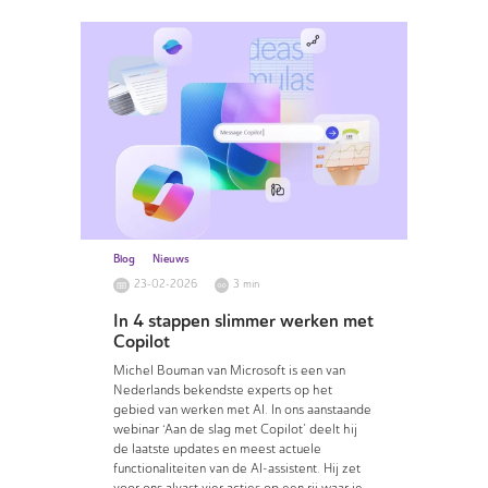
Blog
Nieuws
23-02-2026
3 min
In 4 stappen slimmer werken met
Copilot
Michel Bouman van Microsoft is een van
Nederlands bekendste experts op het
gebied van werken met AI. In ons aanstaande
webinar ‘Aan de slag met Copilot’ deelt hij
de laatste updates en meest actuele
functionaliteiten van de AI-assistent. Hij zet
voor ons alvast vier acties op een rij waar je