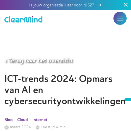
Is jouw organisatie klaar voor NIS2?
< Terug naar het overzicht
ICT-trends 2024: Opmars
van AI en
cybersecurityontwikkelingen
Blog
Cloud
Internet
maart 2024
Leestijd 4 min.