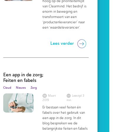
hoog op de prioriteitenlijst
van Clearmind. Het bedrijf is
enorm in beweging en
transformeert van een
‘productenleverancier’ naar
een ‘waardeleverancier’.
Lees verder
Een app in de zorg;
Feiten en fabels
Cloud
Nieuws
Zorg
Maart
Leestijd 3
2019
min.
Er bestaan veel feiten én
fabels over het gebruik van
een app in de zorg. In dit
blog bespreken we de
belangrijkste feiten en fabels