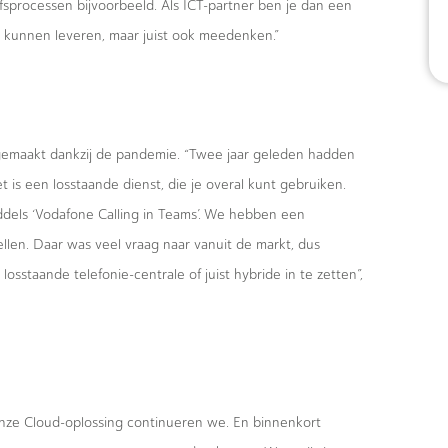
fsprocessen bijvoorbeeld. Als ICT-partner ben je dan een
en kunnen leveren, maar juist ook meedenken.”
gemaakt dankzij de pandemie. “Twee jaar geleden hadden
is een losstaande dienst, die je overal kunt gebruiken.
dels ‘Vodafone Calling in Teams’. We hebben een
llen. Daar was veel vraag naar vanuit de markt, dus
sstaande telefonie-centrale of juist hybride in te zetten”,
 “Onze Cloud-oplossing continueren we. En binnenkort