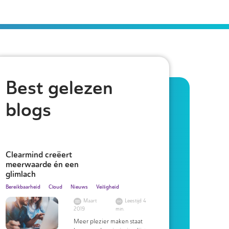
Best gelezen
blogs
Clearmind creëert
meerwaarde én een
glimlach
Bereikbaarheid
Cloud
Nieuws
Veiligheid
Maart
Leestijd 4
2019
min.
Meer plezier maken staat