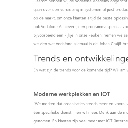
Daarom hebben wij de Vodafone Academy opgericht. W
gaan over een verdieping in systemen of juist produ
op de markt, om onze klanten altijd de beste oploss
ook Vodafone Achievers, een programma speciaal vo
bijvoorbeeld een kijkje in onze keuken, nemen we z
we zien wat Vodafone allemaal in de Johan Cruijff Aren
Trends en ontwikkeling
En wat zijn de trends voor de komende tijd? William v
Moderne werkplekken en IOT
“We merken dat organisaties steeds meer en vooral ve
één specifieke dienst, men wil meer. Denk aan de 
genomen. En klanten zijn veel meer met IOT (Interne