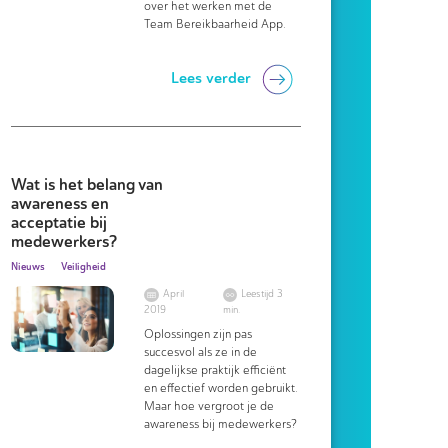
over het werken met de
Team Bereikbaarheid App.
Lees verder
Wat is het belang van
awareness en
acceptatie bij
medewerkers?
Nieuws
Veiligheid
April
Leestijd 3
2019
min.
Oplossingen zijn pas
succesvol als ze in de
dagelijkse praktijk efficiënt
en effectief worden gebruikt.
Maar hoe vergroot je de
awareness bij medewerkers?