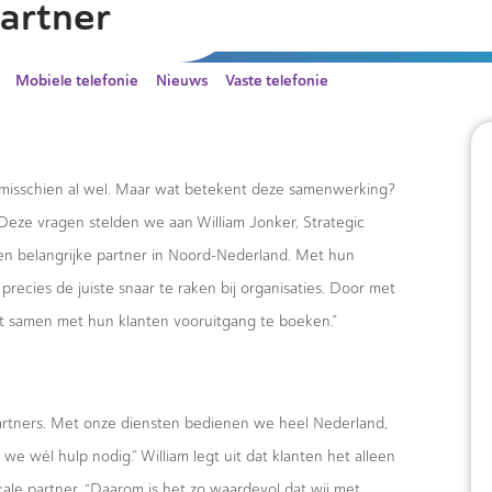
artner
Mobiele telefonie
Nieuws
Vaste telefonie
e misschien al wel. Maar wat betekent deze samenwerking?
 Deze vragen stelden we aan William Jonker, Strategic
en belangrijke partner in Noord-Nederland. Met hun
precies de juiste snaar te raken bij organisaties. Door met
st samen met hun klanten vooruitgang te boeken.”
rtners. Met onze diensten bedienen we heel Nederland,
 wél hulp nodig.” William legt uit dat klanten het alleen
le partner. “Daarom is het zo waardevol dat wij met