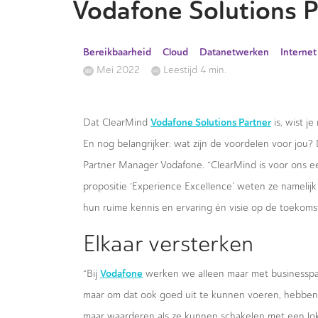
Vodafone Solutions P
Bereikbaarheid
Cloud
Datanetwerken
Internet
Mei 2022
Leestijd 4 min.
Vodafone Solutions Partner
Dat ClearMind
is, wist j
En nog belangrijker: wat zijn de voordelen voor jou?
Partner Manager Vodafone. “ClearMind is voor ons e
propositie ‘Experience Excellence’ weten ze namelijk 
hun ruime kennis en ervaring én visie op de toekom
Elkaar versterken
Vodafone
“Bij
werken we alleen maar met businesspa
maar om dat ook goed uit te kunnen voeren, hebben we
maar waarderen als ze kunnen schakelen met een loka