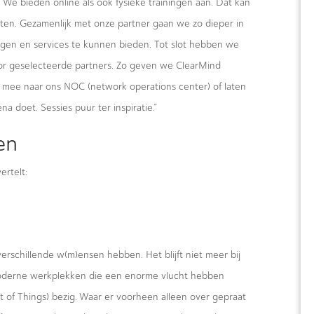
e bieden online als ook fysieke trainingen aan. Dat kan
cten. Gezamenlijk met onze partner gaan we zo dieper in
ingen en services te kunnen bieden. Tot slot hebben we
or geselecteerde partners. Zo geven we ClearMind
e mee naar ons NOC (network operations center) of laten
a doet. Sessies puur ter inspiratie.”
en
ertelt:
rschillende w(m)ensen hebben. Het blijft niet meer bij
moderne werkplekken die een enorme vlucht hebben
t of Things) bezig. Waar er voorheen alleen over gepraat