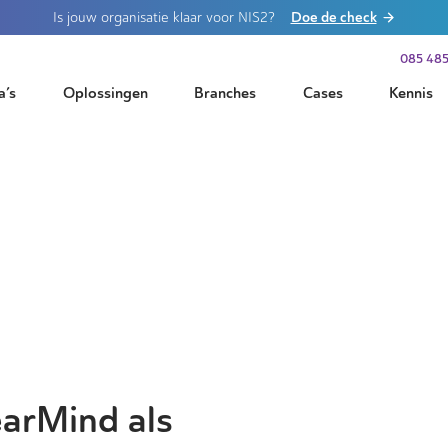
Doe de check
Is jouw organisatie klaar voor NIS2?
085 485
a’s
Oplossingen
Branches
Cases
Kennis
arMind als